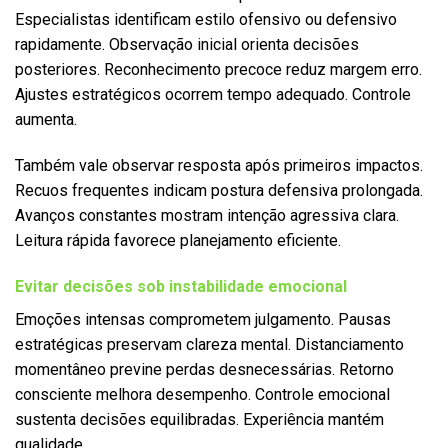
Especialistas identificam estilo ofensivo ou defensivo
rapidamente. Observação inicial orienta decisões
posteriores. Reconhecimento precoce reduz margem erro.
Ajustes estratégicos ocorrem tempo adequado. Controle
aumenta.
Também vale observar resposta após primeiros impactos.
Recuos frequentes indicam postura defensiva prolongada.
Avanços constantes mostram intenção agressiva clara.
Leitura rápida favorece planejamento eficiente.
Evitar decisões sob instabilidade emocional
Emoções intensas comprometem julgamento. Pausas
estratégicas preservam clareza mental. Distanciamento
momentâneo previne perdas desnecessárias. Retorno
consciente melhora desempenho. Controle emocional
sustenta decisões equilibradas. Experiência mantém
qualidade.