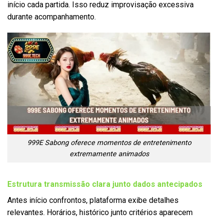
início cada partida. Isso reduz improvisação excessiva
durante acompanhamento.
999E Sabong oferece momentos de entretenimento
extremamente animados
Estrutura transmissão clara junto dados antecipados
Antes início confrontos, plataforma exibe detalhes
relevantes. Horários, histórico junto critérios aparecem