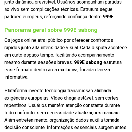
junto dinâmica previsível. Usuários acompanham partidas
ao vivo sem complicações técnicas. Estrutura segue
padrões europeus, reforçando confiança dentro
999E
.
Panorama geral sobre 999E sabong
Os jogos online atrai público por oferecer confrontos
rápidos junto alta intensidade visual. Cada disputa acontece
em curto espaço tempo, facilitando acompanhamento
mesmo durante sessões breves.
999E sabong
estrutura
esse formato dentro área exclusiva, focada clareza
informativa.
Plataforma investe tecnologia transmissão alinhada
exigências europeias. Vídeo chega estável, sem cortes
repentinos. Usuários mantêm atenção constante durante
todo confronto, sem necessidade atualizações manuais.
Além entretenimento, organização dados auxilia tomada
decisão consciente. Informações essenciais surgem antes