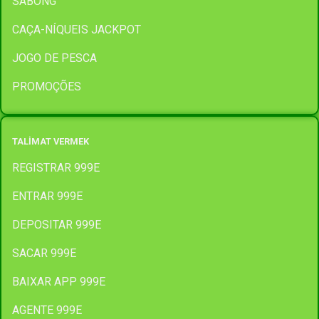
SABONG
CAÇA-NÍQUEIS JACKPOT
JOGO DE PESCA
PROMOÇÕES
TALİMAT VERMEK
REGISTRAR 999E
ENTRAR 999E
DEPOSITAR 999E
SACAR 999E
BAIXAR APP 999E
AGENTE 999E