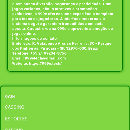
quem busca diversão, segurança e praticidade. Com
jogos variados, bônus atrativos e promoções
exclusivas, a 999e oferece uma experiência completa
para todos os jogadores. A interface moderna e o
sistema seguro garantem tranquilidade em cada
aposta. Cadastre-se na 999e e aproveite a emoção de
jogar online.
Informações de contato:
Endereço: R. Valabonso Afonso Ferreira, 30 - Parque
dos Pinheiros, Piracaia - SP, 12970-000, Brazil
Telefone: +55 21 99234-8756
Email:
999etech@gmail.com
Website:
https://999e.tech/
OYUN
CASSINO
ESPORTES