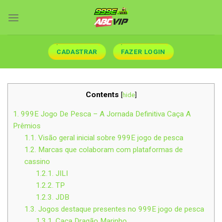
Skip
to
content
CADASTRAR
FAZER LOGIN
Contents
[
hide
]
1.
999E Jogo De Pesca – A Jornada Definitiva Caça A
Prêmios
1.1.
Visão geral inicial sobre 999E jogo de pesca
1.2.
Marcas que colaboram com plataformas de
cassino
1.2.1.
JILI
1.2.2.
TP
1.2.3.
JDB
1.3.
Jogos destaque presentes no 999E jogo de pesca
1.3.1.
Caça Dragão Marinho